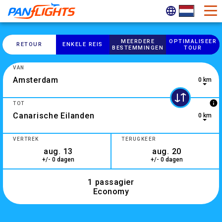
MEERDERE
OPTIMALISEER
RETOUR
ENKELE REIS
BESTEMMINGEN
TOUR
VAN
0 km
0 results are available, use up and down arrow keys to navig
info
TOT
0 km
1 result is available, use up and down arrow keys to navigate
VERTREK
TERUGKEER
+/- 0 dagen
+/- 0 dagen
1 passagier
Economy