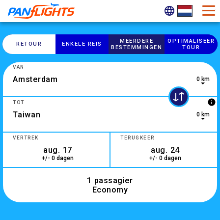
MEERDERE
OPTIMALISEER
RETOUR
ENKELE REIS
BESTEMMINGEN
TOUR
VAN
0 km
0 results are available, use up and down arrow keys to navig
info
TOT
0 km
10 results are available, use up and down arrow keys to navi
VERTREK
TERUGKEER
+/- 0 dagen
+/- 0 dagen
1 passagier
Economy