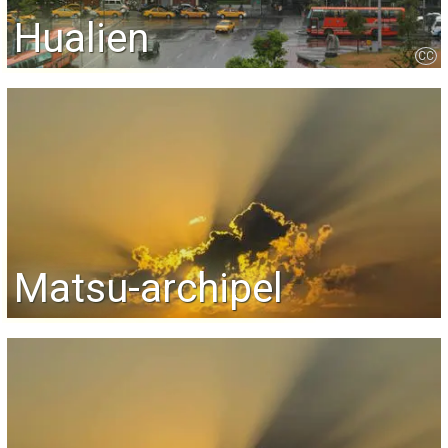
Hualien
CC
Matsu-archipel