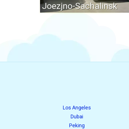
Joezjno-Sachalinsk
Los Angeles
Dubai
Peking