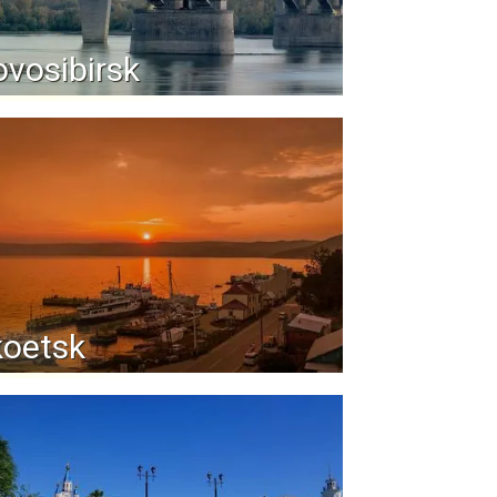
vosibirsk
koetsk