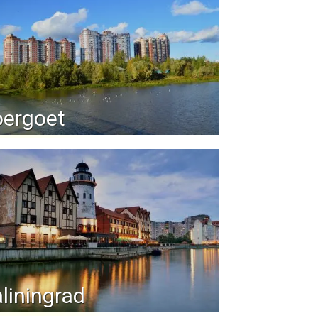
oergoet
liningrad