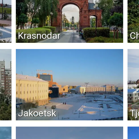
Krasnodar
C
Jakoetsk
T