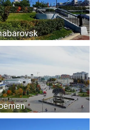
habarovsk
joemen