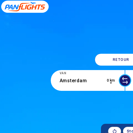
RETOUR
VAN
0 km
0 results are available, use up and d
10 
St