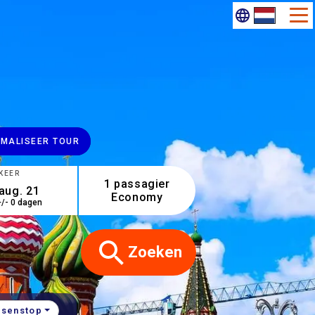
IMALISEER TOUR
KEER
1 passagier
Economy
+/- 0 dagen
.
Zoeken
ssenstop