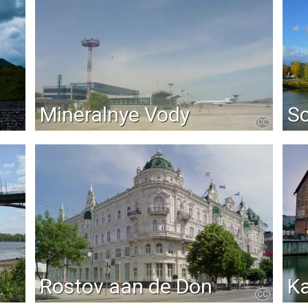
Mineralnye Vody
S
CC
Rostov aan de Don
Ka
CC