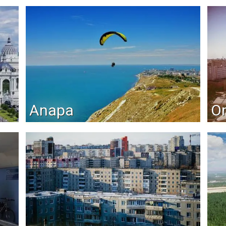
Anapa
O