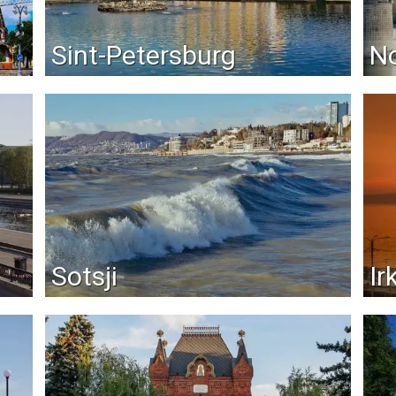
Sint-Petersburg
No
Sotsji
Ir