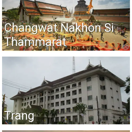
Changwat Nakhon Si
Thammarat
CC
Trang