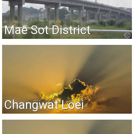
Mae Sot District
CC
Changwat Loei