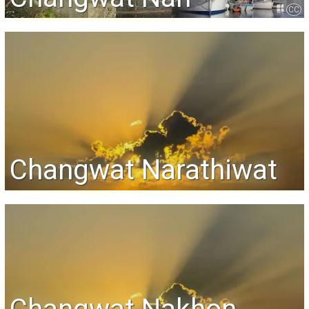
CC
Changwat Narathiwat