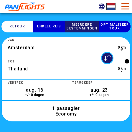
MEERDERE
OPTIMALISEER
RETOUR
ENKELE REIS
BESTEMMINGEN
TOUR
VAN
0 km
0 results are available, use up and down arrow keys to navig
info
TOT
0 km
10 results are available, use up and down arrow keys to navi
VERTREK
TERUGKEER
+/- 0 dagen
+/- 0 dagen
1 passagier
Economy