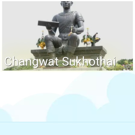
Changwat Sukhothai
CC