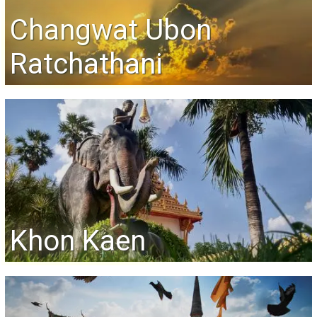
Changwat Ubon
Ratchathani
Khon Kaen