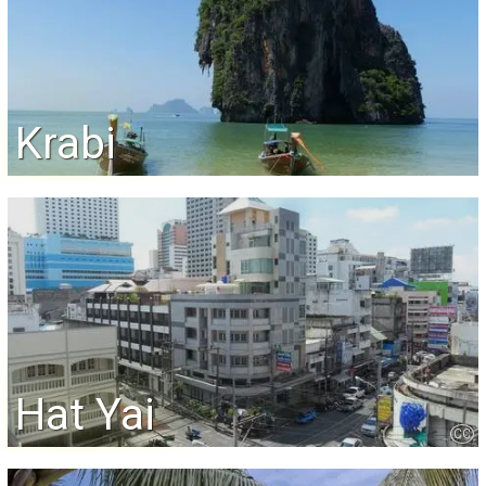
Krabi
Hat Yai
CC