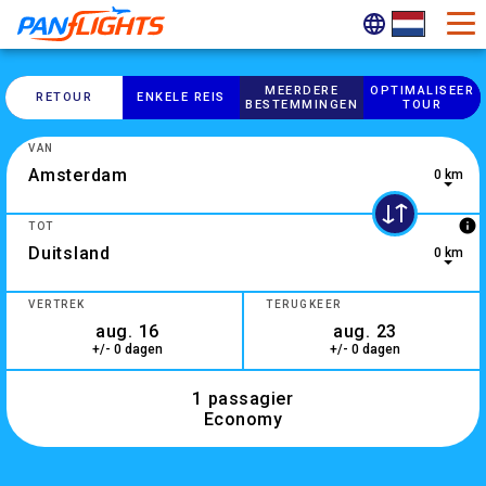
MEERDERE
OPTIMALISEER
RETOUR
ENKELE REIS
BESTEMMINGEN
TOUR
VAN
0 km
0 results are available, use up and down arrow keys to navig
info
TOT
0 km
10 results are available, use up and down arrow keys to navi
VERTREK
TERUGKEER
+/- 0 dagen
+/- 0 dagen
1 passagier
Economy