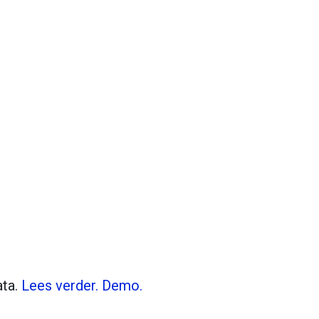
Tiles © Openstreetmap contributors
flight_land
ata.
Lees verder.
Demo.