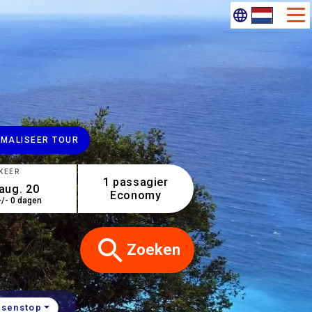
IMALISEER TOUR
KEER
1 passagier
Economy
+/- 0 dagen
Zoeken
ssenstop