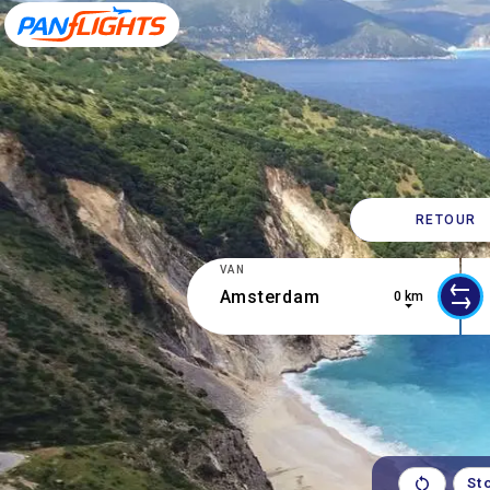
RETOUR
VAN
0 km
2 results are available, use up and d
0 r
St