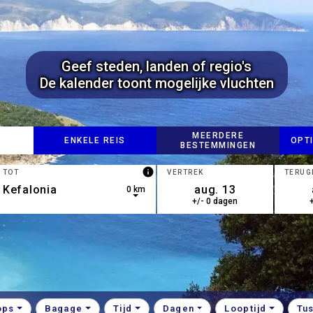
Geef steden, landen of regio's
De kalender toont mogelijke vluchten
MEERDERE
ENKELE REIS
OPT
BESTEMMINGEN
info
TOT
VERTREK
TERUG
0 km
+/- 0 dagen
own arrow keys to navigate.
esults are available, use up and down arrow keys to navigate.
ops
Bagage
Tijd
Dagen
Looptijd
Tu