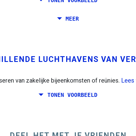
TONEN VOORBEELD
a, ​​Stockholm, Praag en Athene.
MEER
 naar Venetië. Je wilt ten minste 7 dagen daar. Bo
ILLENDE LUCHTHAVENS VAN VE
seren van zakelijke bijeenkomsten of reünies.
Lees 
TONEN VOORBEELD
ag een weekend samen plannen ergens in Italië voor 
n Dublin en Berlijn.
DEEL HET MET JE VRIENDEN