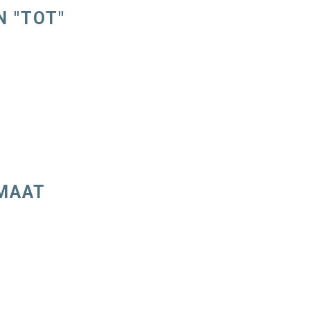
N "TOT"
IMAAT