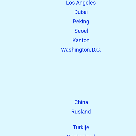
Los Angeles
open_in_new
Probeer dit
Dubai
Eerder gevonden:
Peking
Seoel
Kanton
Washington, D.C.
China
Rusland
Turkije