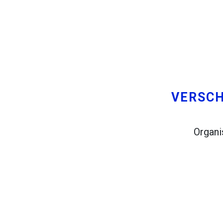
Probeer dit
Eerder gevonden:
Plan een reis via Rome, Barcelon
U wilt op uw eigen reis van Rome
Stockholm gepland.
VERSCH
Organi
Jij en een paar vrienden zou gra
in Madrid, en uw vrienden wonen i