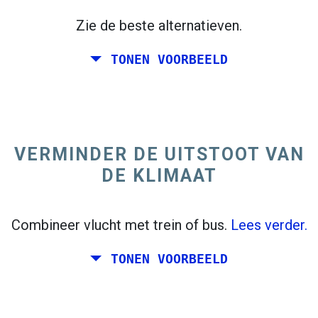
Zie de beste alternatieven.
TONEN VOORBEELD
trending_flat
Enkele reis
+300 km
Italië
VERMINDER DE UITSTOOT VAN
DE KLIMAAT
Combineer vlucht met trein of bus.
Lees verder.
TONEN VOORBEELD