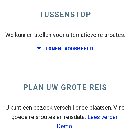
TUSSENSTOP
open_in_new
Probeer dit
flight_takeoff
We kunnen stellen voor alternatieve reisroutes.
Eerder gevonden. Klik op
om de vertrekkaart
te bekijken.
TONEN VOORBEELD
PLAN UW GROTE REIS
Kies de exacte data voor
Retour
of
Enkele reis
Zoeken
Selecteer CO
sorteren
2
U kunt een bezoek verschillende plaatsen. Vind
goede reisroutes en reisdata.
Lees verder.
open_in_new
Probeer dit
Demo.
Eerder gevonden: