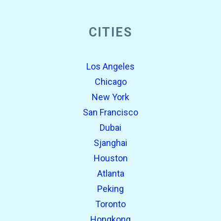
open_in_new
CITIES
Probeer dit
Eerder gevonden:
Los Angeles
Chicago
New York
San Francisco
Dubai
Sjanghai
Houston
Atlanta
open_in_new
Probeer dit
Peking
Eerder gevonden:
Toronto
open_in_new
Probeer dit
Hongkong