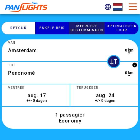
MEERDERE
OPTIMALISEER
RETOUR
ENKELE REIS
BESTEMMINGEN
TOUR
VAN
0 km
2 results are available, use up and down arrow keys to navig
info
TOT
0 km
0 results are available, use up and down arrow keys to navig
VERTREK
TERUGKEER
+/- 0 dagen
+/- 0 dagen
1 passagier
Economy