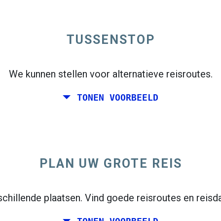
ertrekkaart te bekijken.
TUSSENSTOP
We kunnen stellen voor alternatieve reisroutes.
Enkele reis
TONEN VOORBEELD
PLAN UW GROTE REIS
open_in_new
n
chillende plaatsen. Vind goede reisroutes en reisd