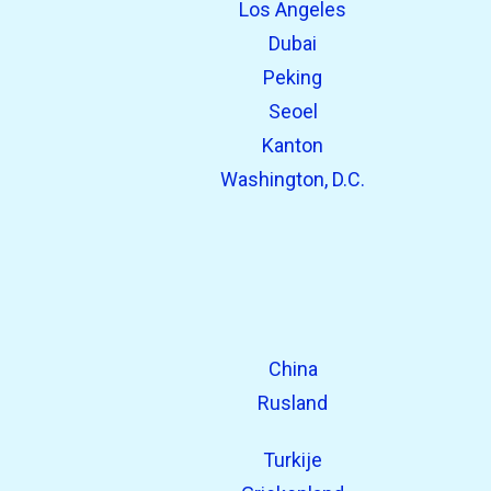
Los Angeles
open_in_new
Probeer dit
Dubai
Eerder gevonden:
Peking
Seoel
Kanton
Washington, D.C.
China
Rusland
Turkije