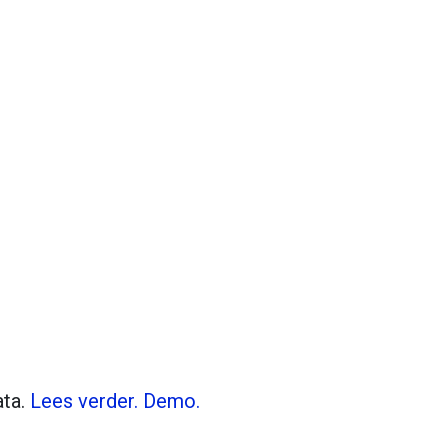
Tiles © Openstreetmap contributors
flight_land
ata.
Lees verder.
Demo.