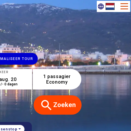
IMALISEER TOUR
KEER
1 passagier
Economy
+/- 0 dagen
Zoeken
ssenstop