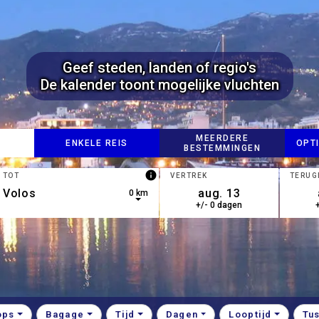
Geef steden, landen of regio's
De kalender toont mogelijke vluchten
MEERDERE
ENKELE REIS
OPT
BESTEMMINGEN
info
TOT
VERTREK
TERUG
0 km
+/- 0 dagen
own arrow keys to navigate.
esults are available, use up and down arrow keys to navigate.
ops
Bagage
Tijd
Dagen
Looptijd
Tu