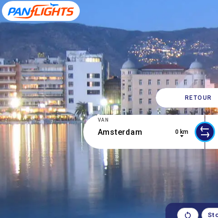
RETOUR
VAN
0 km
2 results are available, use up and d
0 r
St