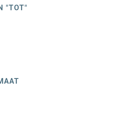
N "TOT"
IMAAT