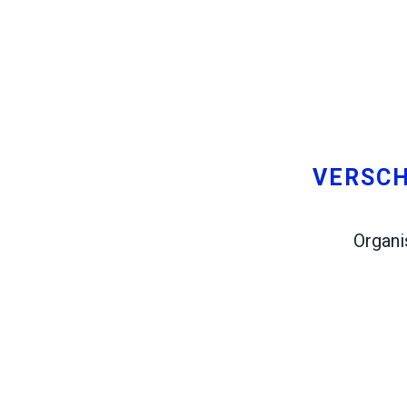
Probeer dit
Eerder gevonden:
Plan een reis via Rome, Barcelon
U wilt op uw eigen reis van Rome
Stockholm gepland.
VERSCH
Organi
Jij en een paar vrienden zou gra
in Madrid, en uw vrienden wonen i