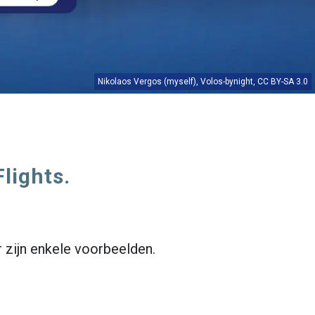
Nikolaos Vergos (myself),
Volos-bynight
,
CC BY-SA 3.0
Flights.
r zijn enkele voorbeelden.