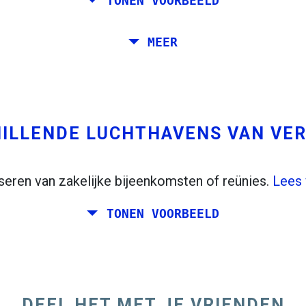
TONEN VOORBEELD
a, ​​Stockholm, Praag en Athene.
MEER
 naar Venetië. Je wilt ten minste 7 dagen daar. Bo
ILLENDE LUCHTHAVENS VAN VE
seren van zakelijke bijeenkomsten of reünies.
Lees 
TONEN VOORBEELD
ag een weekend samen plannen ergens in Italië voor 
n Dublin en Berlijn.
DEEL HET MET JE VRIENDEN