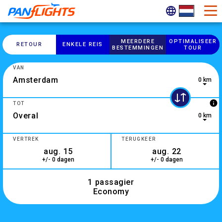
MEERDERE
OPTIMALISEER
RETOUR
ENKELE REIS
BESTEMMINGEN
TOUR
VAN
0 km
2 results are available, use up and down arrow keys to navig
info
TOT
0 km
0 results are available, use up and down arrow keys to navig
VERTREK
TERUGKEER
+/- 0 dagen
+/- 0 dagen
1 passagier
Economy