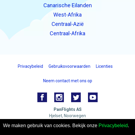
Canarische Eilanden
West-Afrika
Centraal-Azië
Centraal-Afrika
Privacybeleid
Gebruiksvoorwaarden
Licenties
Neem contact met ons op
PanFlights AS
Hjelset, Noorwegen
Organisatienummer: 922732825 MVA
We maken gebruik van cookies. Bekijk onze
Privacybeleid
.
© 2026 PanFlights AS. ALLE RECHTEN VOORBEHOUDEN.