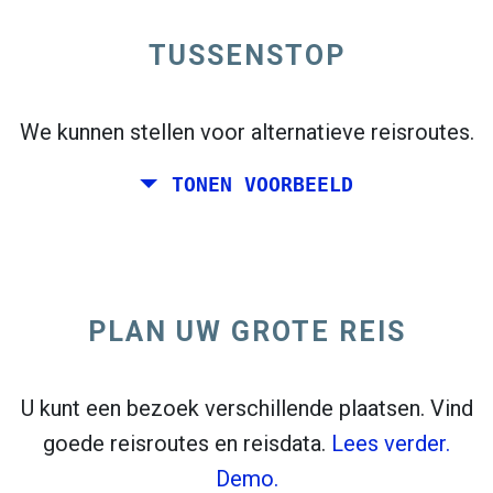
TUSSENSTOP
open_in_new
Probeer dit
flight_takeoff
We kunnen stellen voor alternatieve reisroutes.
Eerder gevonden. Klik op
om de vertrekkaart
te bekijken.
TONEN VOORBEELD
PLAN UW GROTE REIS
Kies de exacte data voor
Retour
of
Enkele reis
Zoeken
Selecteer CO
sorteren
2
U kunt een bezoek verschillende plaatsen. Vind
goede reisroutes en reisdata.
Lees verder.
open_in_new
Probeer dit
Demo.
Eerder gevonden: