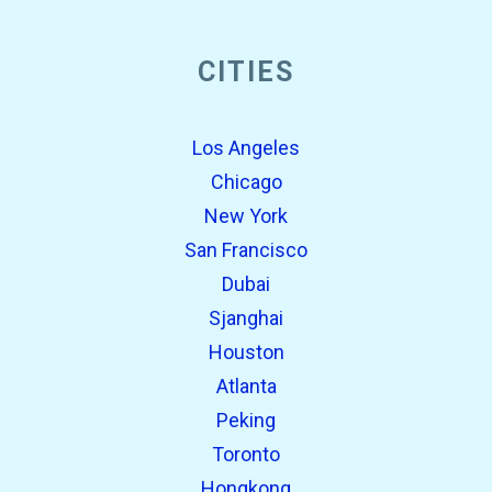
open_in_new
CITIES
Probeer dit
Eerder gevonden:
Los Angeles
Chicago
New York
San Francisco
Dubai
Sjanghai
Houston
Atlanta
open_in_new
Probeer dit
Peking
Eerder gevonden:
Toronto
open_in_new
Probeer dit
Hongkong