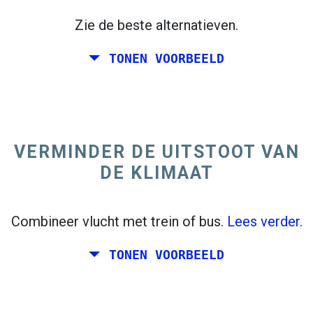
Zie de beste alternatieven.
TONEN VOORBEELD
trending_flat
Enkele reis
+300 km
Italië
VERMINDER DE UITSTOOT VAN
DE KLIMAAT
Combineer vlucht met trein of bus.
Lees verder.
TONEN VOORBEELD