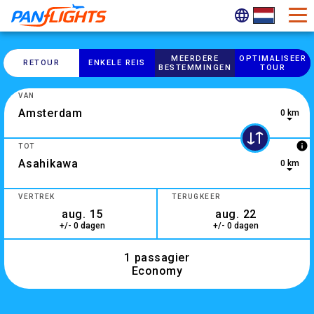
MEERDERE
OPTIMALISEER
RETOUR
ENKELE REIS
BESTEMMINGEN
TOUR
VAN
0 km
0 results are available, use up and down arrow keys to navig
info
TOT
0 km
2 results are available, use up and down arrow keys to navig
VERTREK
TERUGKEER
+/- 0 dagen
+/- 0 dagen
1 passagier
Economy