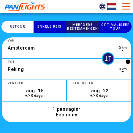
MEERDERE
OPTIMALISEER
RETOUR
ENKELE REIS
BESTEMMINGEN
TOUR
VAN
0 km
0 results are available, use up and down arrow keys to navig
info
TOT
0 km
4 results are available, use up and down arrow keys to navig
VERTREK
TERUGKEER
+/- 0 dagen
+/- 0 dagen
1 passagier
Economy