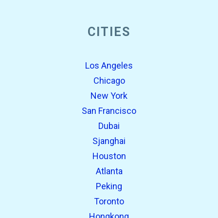
open_in_new
CITIES
Probeer dit
Eerder gevonden:
Los Angeles
Chicago
New York
San Francisco
Dubai
Sjanghai
Houston
Atlanta
open_in_new
Probeer dit
Peking
Eerder gevonden:
Toronto
open_in_new
Probeer dit
Hongkong