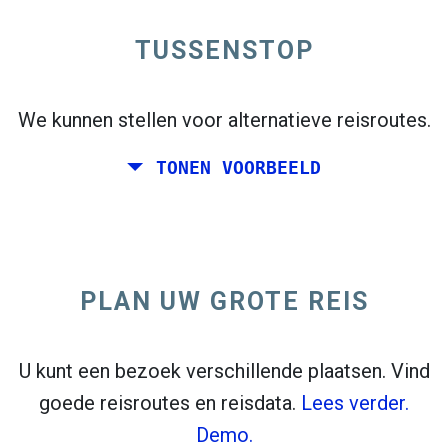
TUSSENSTOP
open_in_new
Probeer dit
flight_takeoff
We kunnen stellen voor alternatieve reisroutes.
Eerder gevonden. Klik op
om de vertrekkaart
te bekijken.
TONEN VOORBEELD
PLAN UW GROTE REIS
Kies de exacte data voor
Retour
of
Enkele reis
Zoeken
Selecteer CO
sorteren
2
U kunt een bezoek verschillende plaatsen. Vind
goede reisroutes en reisdata.
Lees verder.
open_in_new
Probeer dit
Demo.
Eerder gevonden: