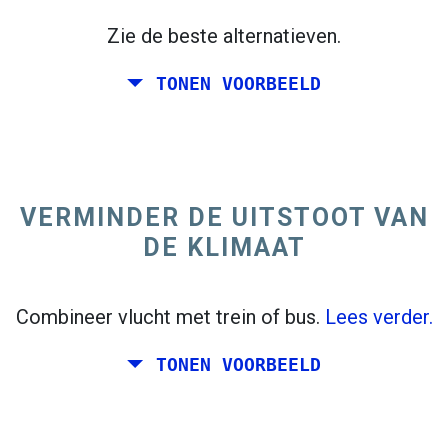
Zie de beste alternatieven.
TONEN VOORBEELD
trending_flat
Enkele reis
+300 km
Italië
VERMINDER DE UITSTOOT VAN
DE KLIMAAT
Combineer vlucht met trein of bus.
Lees verder.
TONEN VOORBEELD