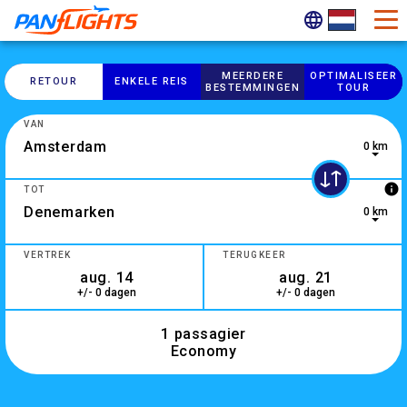
MEERDERE
OPTIMALISEER
RETOUR
ENKELE REIS
BESTEMMINGEN
TOUR
VAN
0 km
0 results are available, use up and down arrow keys to navig
info
TOT
0 km
10 results are available, use up and down arrow keys to navi
VERTREK
TERUGKEER
+/- 0 dagen
+/- 0 dagen
1 passagier
Economy