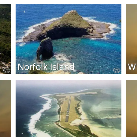
Norfolk Island
Wa
CC
CC