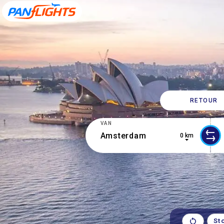
RETOUR
VAN
0 km
0 results are available, use up and d
1 r
St