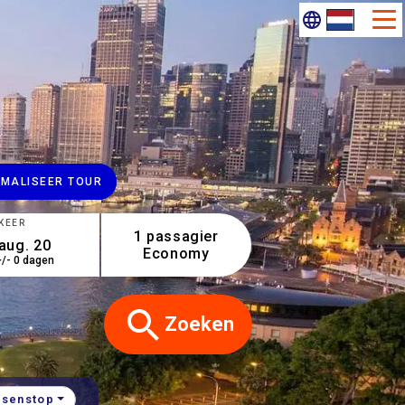
IMALISEER TOUR
KEER
1 passagier
Economy
+/- 0 dagen
Zoeken
ssenstop