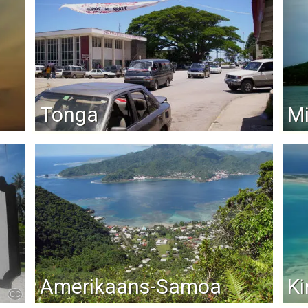
Tonga
Mi
Amerikaans-Samoa
Ki
CC