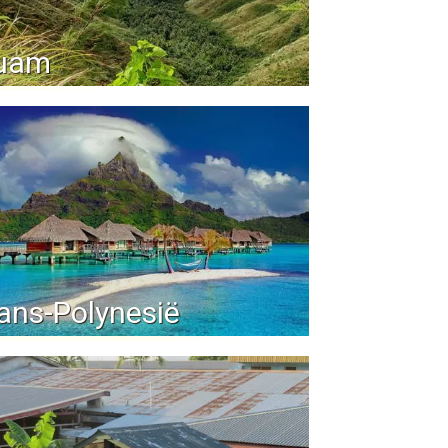
uam
ans-Polynesië