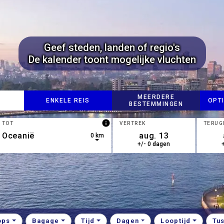
Geef steden, landen of regio's
De kalender toont mogelijke vluchten
MEERDERE
ENKELE REIS
OPT
BESTEMMINGEN
info
TOT
VERTREK
TERUG
0 km
+/- 0 dagen
own arrow keys to navigate.
esult is available, use up and down arrow keys to navigate.
ops
Bagage
Tijd
Dagen
Looptijd
Tu