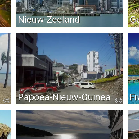
Nieuw-Zeeland
G
Papoea-Nieuw-Guinea
Fr
CC
CC