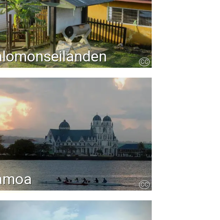
alomonseilanden
CC
amoa
CC