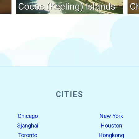
Cocos (Keeling) Islands
Ch
CITIES
Chicago
New York
Sjanghai
Houston
Toronto
Hongkong