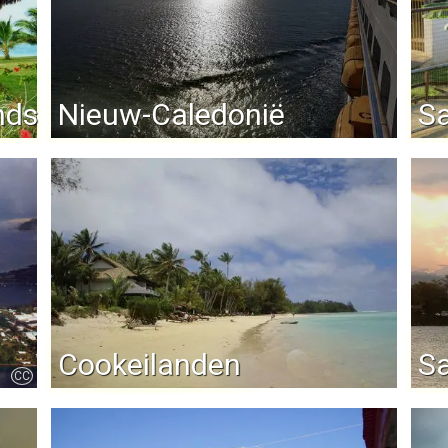
nds
Nieuw-Caledonië
S
Cookeilanden
S
CC