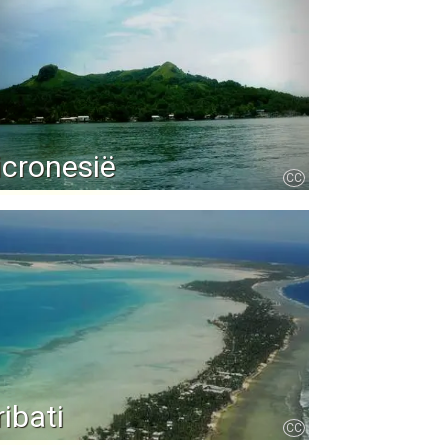
cronesië
CC
ribati
CC