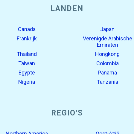
LANDEN
Canada
Japan
Frankrijk
Verenigde Arabische
Emiraten
Thailand
Hongkong
Taiwan
Colombia
Egypte
Panama
Nigeria
Tanzania
REGIO'S
Northern America
Oost-Azië