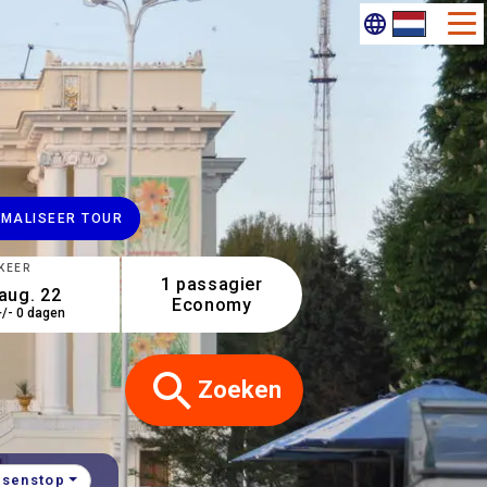
IMALISEER TOUR
KEER
1 passagier
Economy
+/- 0 dagen
Zoeken
ssenstop