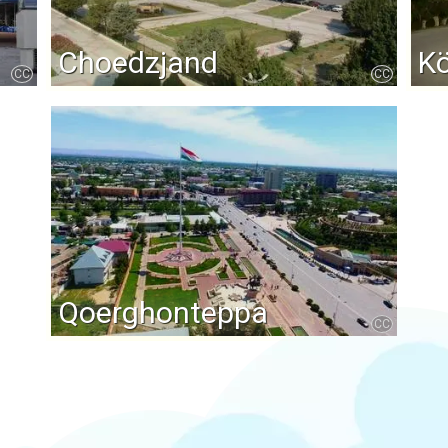
Choedzjand
K
CC
CC
Qoerghonteppa
CC