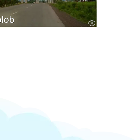
ölob
CC