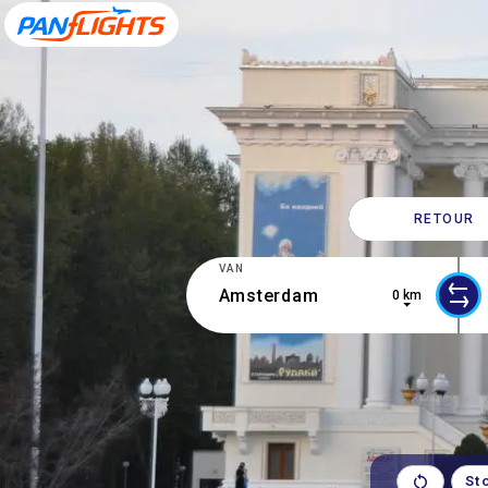
RETOUR
VAN
0 km
0 results are available, use up and d
9 r
St