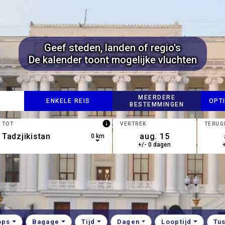
Geef steden, landen of regio's
De kalender toont mogelijke vluchten
MEERDERE
ENKELE REIS
OPT
BESTEMMINGEN
info
TOT
VERTREK
TERUG
0 km
+/- 0 dagen
own arrow keys to navigate.
esults are available, use up and down arrow keys to navigate.
ops
Bagage
Tijd
Dagen
Looptijd
Tu